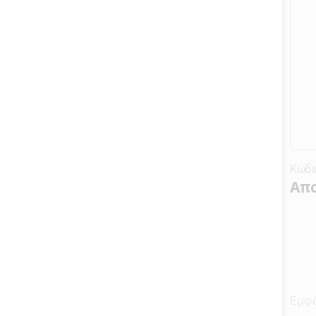
Κωδι
Απο
Εμφ
ανά