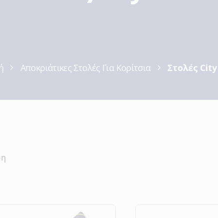
ή
Αποκριάτικες Στολές Για Κορίτσια
Στολές Cit
δη