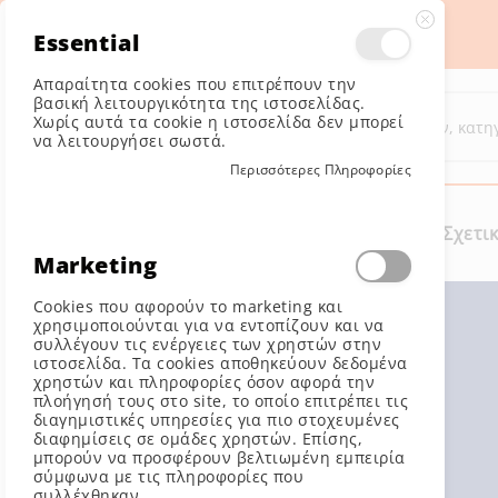
Essential
Κλείσ
Απαραίτητα cookies που επιτρέπουν την
Αναζήτηση
Αναζήτηση
βασική λειτουργικότητα της ιστοσελίδας.
Χωρίς αυτά τα cookie η ιστοσελίδα δεν μπορεί
να λειτουργήσει σωστά.
Περισσότερες Πληροφορίες
MENOY
Κατάλογοι
Σχετι
Marketing
Cookies που αφορούν το marketing και
χρησιμοποιούνται για να εντοπίζουν και να
συλλέγουν τις ενέργειες των χρηστών στην
ιστοσελίδα. Τα cookies αποθηκεύουν δεδομένα
χρηστών και πληροφορίες όσον αφορά την
πλοήγησή τους στο site, το οποίο επιτρέπει τις
διαγημιστικές υπηρεσίες για πιο στοχευμένες
διαφημίσεις σε ομάδες χρηστών. Επίσης,
μπορούν να προσφέρουν βελτιωμένη εμπειρία
σύμφωνα με τις πληροφορίες που
συλλέχθηκαν.