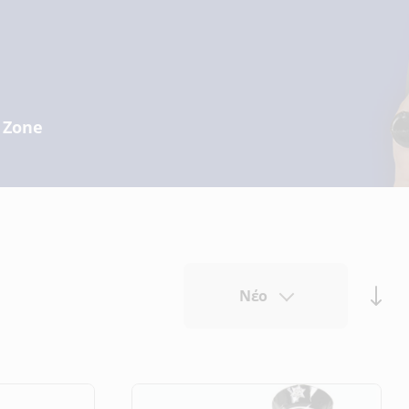
y Zone
Νέο