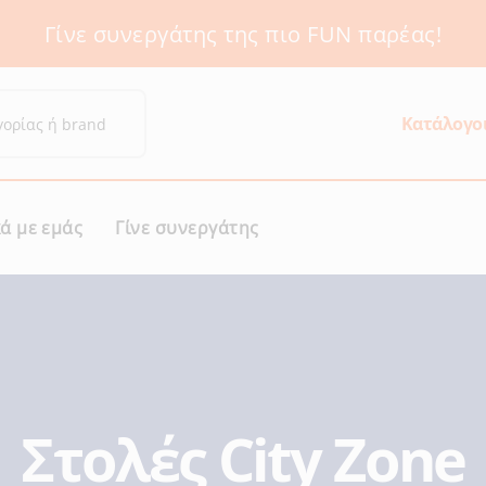
Γίνε συνεργάτης της πιο FUN παρέας!
ιμο
Κατάλογο
κά με εμάς
Γίνε συνεργάτης
Στολές City Zone