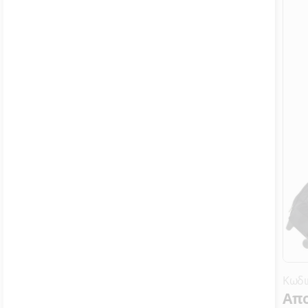
Κωδι
Απο