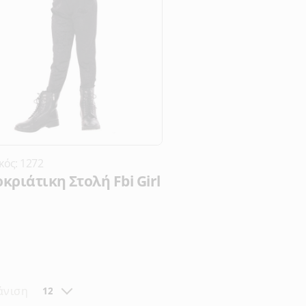
κός: 1272
κριάτικη Στολή Fbi Girl
άνιση
12