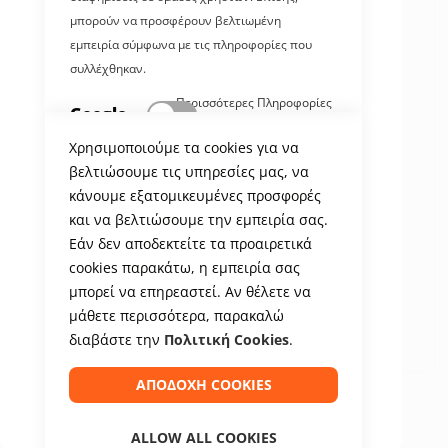
μπορούν να προσφέρουν βελτιωμένη
εμπειρία σύμφωνα με τις πληροφορίες που
συλλέχθηκαν.
Περισσότερες Πληροφορίες
Google
Analytics
Χρησιμοποιούμε τα cookies για να
βελτιώσουμε τις υπηρεσίες μας, να
Ένα σύνολο cookies που συλλέγουν
κάνουμε εξατομικευμένες προσφορές
πληροφορίες και καταγράφουν στατιστικά για
και να βελτιώσουμε την εμπειρία σας.
την χρήση της ιστοσελίδας χωρίς να δίνουν τα
Εάν δεν αποδεκτείτε τα προαιρετικά
στοιχεία των επισκεπτών στην Google.
cookies παρακάτω, η εμπειρία σας
Περισσότερες Πληροφορίες
μπορεί να επηρεαστεί. Αν θέλετε να
μάθετε περισσότερα, παρακαλώ
διαβάστε την
Πολιτική Cookies
.
ΑΠΟΔΟΧΉ COOKIES
Μετάβαση
στην
ALLOW ALL COOKIES
Παραδοσιακή Στολή Τσολιάς
αρχή