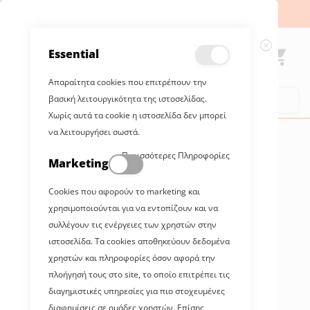
Γίνε συνεργάτης της πιο FUN παρέας!
Essential
Κλείσιμ
Απαραίτητα cookies που επιτρέπουν την
Αναζήτηση
Αναζήτηση
βασική λειτουργικότητα της ιστοσελίδας.
Χωρίς αυτά τα cookie η ιστοσελίδα δεν μπορεί
να λειτουργήσει σωστά.
MENOY
Μετάβαση
Περισσότερες Πληροφορίες
στο
Marketing
Κατάλογοι
τέλος
της
Cookies που αφορούν το marketing και
Σχετικά με εμάς
συλλογής
χρησιμοποιούνται για να εντοπίζουν και να
εικόνων
συλλέγουν τις ενέργειες των χρηστών στην
Γίνε συνεργάτης
ιστοσελίδα. Τα cookies αποθηκεύουν δεδομένα
χρηστών και πληροφορίες όσον αφορά την
Ο Λογαριασμός μου
πλοήγησή τους στο site, το οποίο επιτρέπει τις
διαγημιστικές υπηρεσίες για πιο στοχευμένες
Language:
ΕΛ
διαφημίσεις σε ομάδες χρηστών. Επίσης,